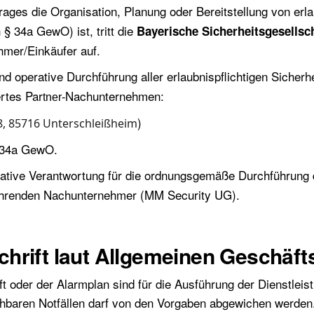
ges die Organisation, Planung oder Bereitstellung von erlau
§ 34a GewO) ist, tritt die
Bayerische Sicherheitsgesellsc
hmer/Einkäufer auf.
d operative Durchführung aller erlaubnispflichtigen Sicherhe
ertes Par
Nachunternehmen:
tner-
)
 8, 85716 Unterschleißheim
§ 34a GewO.
ative Verantwortung für die ordnungsgemäße Durchführung 
führenden Nachunternehmer (MM Security UG).
hrift laut Allgemeinen Geschäf
ft oder der Alarmplan sind für die Ausführung der Dienstle
sehbaren Notfällen darf von den Vorgaben abgewichen werden