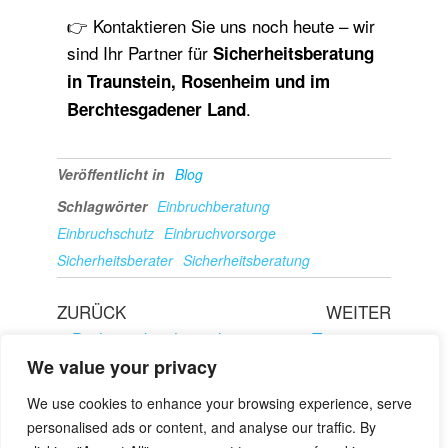
👉 Kontaktieren Sie uns noch heute – wir
sind Ihr Partner für
Sicherheitsberatung
in Traunstein, Rosenheim und im
.
Berchtesgadener Land
Veröffentlicht in
Blog
Schlagwörter
Einbruchberatung
Einbruchschutz
Einbruchvorsorge
Sicherheitsberater
Sicherheitsberatung
ZURÜCK
WEITER
Drohnenabwehr und
Temporäre
Drohnendetektion –
Drohnenabwehr und
We value your privacy
Der Bayerischen
Drohnendetektion für
We use cookies to enhance your browsing experience, serve
Sicherheitsgesellscha
Events, VIPs
personalised ads or content, and analyse our traffic. By
ft.