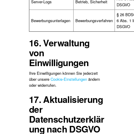
Server-Logs
Betrieb, Sicherheit
DSGVO
§ 26 BDSG
Bewerbungsunterlagen
Bewerbungsverfahren
6 Abs. 1 li
DSGVO
16. Verwaltung
von
Einwilligungen
Ihre Einwilligungen können Sie jederzeit
über unsere
Cookie-Einstellungen
ändern
oder widerrufen.
17. Aktualisierung
der
Datenschutzerklär
ung nach DSGVO