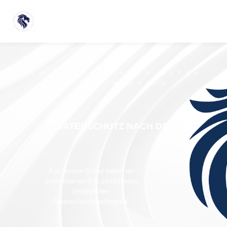
DER SCHUTZ IHRER DATEN
IST UNS WICHTIG
DATENSCHUTZ NACH DSGVO
|
Aus diesem Grund haben wir
einen internen IHK-zertifizierten
betrieblichen
Datenschutzbeauftragten!