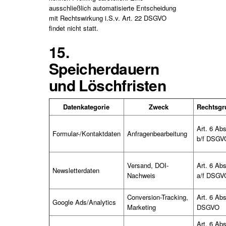
ausschließlich automatisierte Entscheidung
mit Rechtswirkung i.S.v. Art. 22 DSGVO
findet nicht statt.
15.
Speicherdauern
und Löschfristen
Datenkategorie
Zweck
Rechtsgr
Art. 6 Abs.
Formular-/Kontaktdaten
Anfragenbearbeitung
b/f DSGV
Versand, DOI-
Art. 6 Abs.
Newsletterdaten
Nachweis
a/f DSGV
Conversion-Tracking,
Art. 6 Abs.
Google Ads/Analytics
Marketing
DSGVO
Art. 6 Abs.