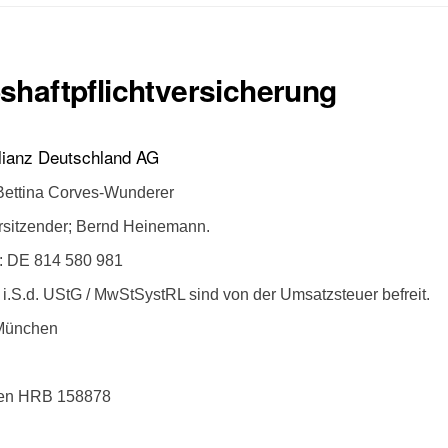
shaftpflichtversicherung
lianz Deutschland AG
Bettina Corves-Wunderer
orsitzender; Bernd Heinemann.
: DE 814 580 981
i.S.d. UStG / MwStSystRL sind von der Umsatzsteuer befreit.
 München
hen HRB 158878