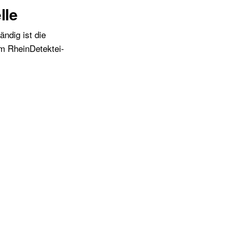
lle
ändig ist die
am RheinDetektei-