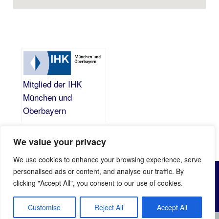
Mitglied der IHK
München und
Oberbayern
We value your privacy
We use cookies to enhance your browsing experience, serve
© All Rights Reserved by Bayerische Sicherheitsgesellschaft
personalised ads or content, and analyse our traffic. By
2024
clicking "Accept All", you consent to our use of cookies.
Sicherheitsdienstleistungen nach §34a GewO werden in
Zusammenarbeit mit erfahrenen, behördlich zugelassenen
und durch uns überprüften Partnern durchgeführt.
Customise
Reject All
Accept All
Partner:
Detektei Rosenheim – Hundsberger