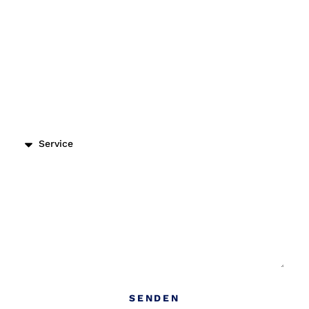
Einsatzort
Dienstleistungs Art
Nachricht
SENDEN