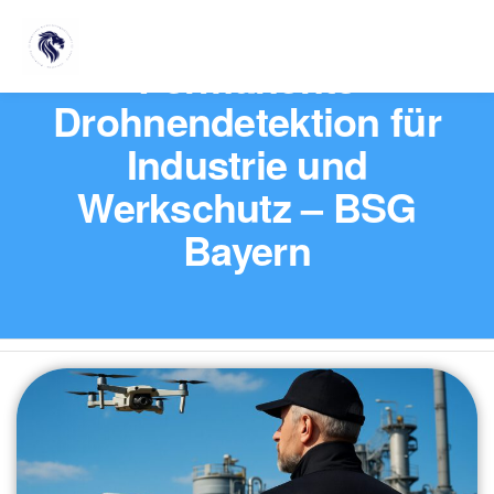
Permanente
Drohnendetektion für
Industrie und
Werkschutz – BSG
Bayern