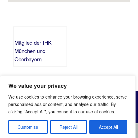
Mitglied der IHK
München und
Oberbayern
We value your privacy
© All Rights Reserved by Bayerische Sicherheitsgesellschaft
We use cookies to enhance your browsing experience, serve
2024
personalised ads or content, and analyse our traffic. By
Sicherheitsdienstleistungen nach §34a GewO werden in
clicking "Accept All", you consent to our use of cookies.
Zusammenarbeit mit erfahrenen, behördlich zugelassenen
und durch uns überprüften Partnern durchgeführt.
Partner:
Detektei Rosenheim – Hundsberger
Customise
Reject All
Accept All