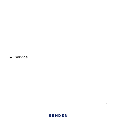
Einsatzort
Dienstleistungs Art
Nachricht
SENDEN