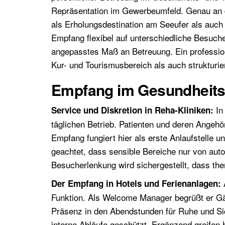
Repräsentation im Gewerbeumfeld. Genau an di
als Erholungsdestination am Seeufer als auch 
Empfang flexibel auf unterschiedliche Besuch
angepasstes Maß an Betreuung. Ein profession
Kur- und Tourismusbereich als auch strukturi
Empfang im Gesundheits
In
Service und Diskretion in Reha-Kliniken:
täglichen Betrieb. Patienten und deren Angehö
Empfang fungiert hier als erste Anlaufstelle 
geachtet, dass sensible Bereiche nur von auto
Besucherlenkung wird sichergestellt, dass the
A
Der Empfang in Hotels und Ferienanlagen:
Funktion. Als Welcome Manager begrüßt er Gäst
Präsenz in den Abendstunden für Ruhe und Sic
interne Abläufe geschützt. Ergänzend greife