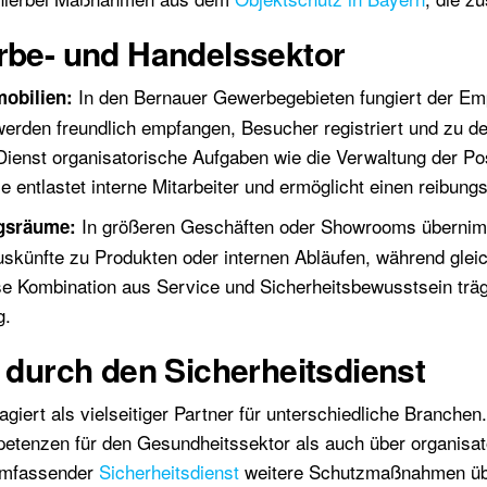
erbe- und Handelssektor
In den Bernauer Gewerbegebieten fungiert der Empf
obilien:
rden freundlich empfangen, Besucher registriert und zu d
Dienst organisatorische Aufgaben wie die Verwaltung der Pos
se entlastet interne Mitarbeiter und ermöglicht einen reibun
In größeren Geschäften oder Showrooms übernimm
ngsräume:
skünfte zu Produkten oder internen Abläufen, während gleic
ese Kombination aus Service und Sicherheitsbewusstsein trä
g.
g durch den Sicherheitsdienst
agiert als vielseitiger Partner für unterschiedliche Branche
etenzen für den Gesundheitssektor als auch über organisato
 umfassender
Sicherheitsdienst
weitere Schutzmaßnahmen ü