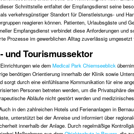
eser Schnittstelle entfaltet der Empfangsdienst seine bes
als verkehrsgünstiger Standort für Dienstleistungs- und Ha
ergruppen reagieren können. Patienten, Urlaubsgäste und Ges
eller Empfangsdienst verbindet diese Anforderungen und sor
erte Prozesse im gewerblichen Alltag zuverlässig umgesetzt
- und Tourismussektor
 Einrichtungen wie dem
Medical Park Chiemseeblick
übernim
rige benötigen Orientierung innerhalb der Klinik sowie Unter
und sorgt durch eine einfühlsame Kommunikation für eine ang
risierten Personen betreten werden, um die Privatsphäre de
rapeutische Abläufe nicht gestört werden und medizinisches 
uch in den zahlreichen Hotels und Ferienanlagen in Bernau e
e, unterstützt bei der Anreise und informiert über regionale
herheit innerhalb der Anlage. Durch regelmäßige Kontrollgä
n hierbei Maßnahmen aus dem
Objektschutz in Bayern
, die z