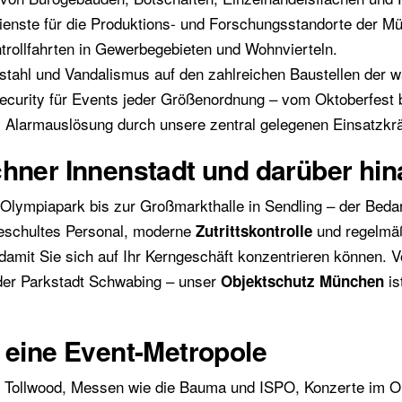
dienste für die Produktions- und Forschungsstandorte der Mü
trollfahrten in Gewerbegebieten und Wohnvierteln.
stahl und Vandalismus auf den zahlreichen Baustellen der 
ecurity für Events jeder Größenordnung – vom Oktoberfest
 Alarmauslösung durch unsere zentral gelegenen Einsatzkrä
chner Innenstadt und darüber hi
lympiapark bis zur Großmarkthalle in Sendling – der Beda
 geschultes Personal, moderne
und regelmä
Zutrittskontrolle
 damit Sie sich auf Ihr Kerngeschäft konzentrieren können. 
 der Parkstadt Schwabing – unser
is
Objektschutz München
 eine Event-Metropole
, Tollwood, Messen wie die Bauma und ISPO, Konzerte im Ol