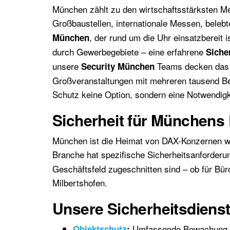
München zählt zu den wirtschaftsstärksten Me
Großbaustellen, internationale Messen, beleb
, der rund um die Uhr einsatzbereit 
München
durch Gewerbegebiete – eine erfahrene
Siche
unsere
Teams decken das g
Security München
Großveranstaltungen mit mehreren tausend Besu
Schutz keine Option, sondern eine Notwendigk
Sicherheit für Münchens
München ist die Heimat von DAX-Konzernen w
Branche hat spezifische Sicherheitsanforder
Geschäftsfeld zugeschnitten sind – ob für Bü
Milbertshofen.
Unsere Sicherheitsdiens
Umfassende Bewachung vo
Objektschutz
: