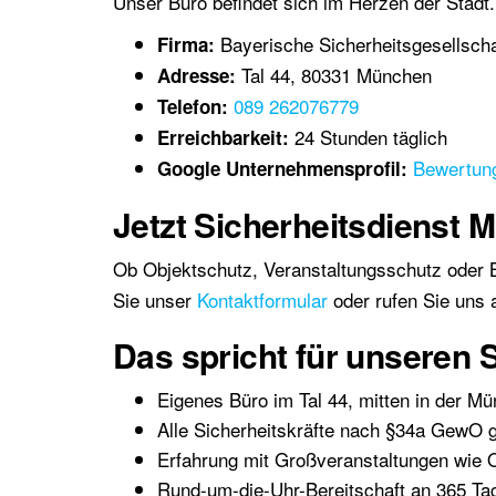
Unser Büro befindet sich im Herzen der Stadt
Bayerische Sicherheitsgesellscha
Firma:
Tal 44, 80331 München
Adresse:
089 262076779
Telefon:
24 Stunden täglich
Erreichbarkeit:
Bewertun
Google Unternehmensprofil:
Jetzt Sicherheitsdienst
Ob Objektschutz, Veranstaltungsschutz oder
Sie unser
Kontaktformular
oder rufen Sie uns a
Das spricht für unseren 
Eigenes Büro im Tal 44, mitten in der Mü
Alle Sicherheitskräfte nach §34a GewO ge
Erfahrung mit Großveranstaltungen wie 
Rund-um-die-Uhr-Bereitschaft an 365 Ta