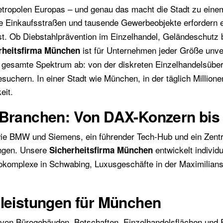
tropolen Europas – und genau das macht die Stadt zu einem 
te Einkaufsstraßen und tausende Gewerbeobjekte erfordern 
ist. Ob Diebstahlprävention im Einzelhandel, Geländeschutz b
ist für Unternehmen jeder Größe unve
rheitsfirma München
esamte Spektrum ab: von der diskreten Einzelhandelsübe
chern. In einer Stadt wie München, in der täglich Millione
eit.
 Branchen: Von DAX-Konzern bis 
ie BMW und Siemens, ein führender Tech-Hub und ein Zentr
ungen. Unsere
entwickelt individ
Sicherheitsfirma München
rokomplexe in Schwabing, Luxusgeschäfte in der Maximilians
tleistungen für München
n Bürogebäuden, Botschaften, Einzelhandelsflächen und F