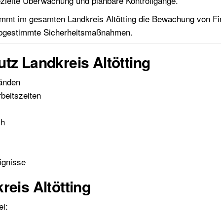
ezielte Überwachung und planbare Kontrollgänge.
nimmt im gesamten Landkreis Altötting die Bewachung von F
d abgestimmte Sicherheitsmaßnahmen.
tz Landkreis Altötting
änden
beitszeiten
ch
ignisse
reis Altötting
ei: