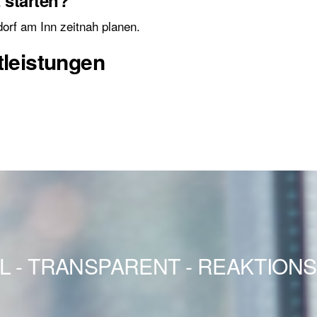
z starten?
orf am Inn zeitnah planen.
tleistungen
L - TRANSPARENT - REAKTION