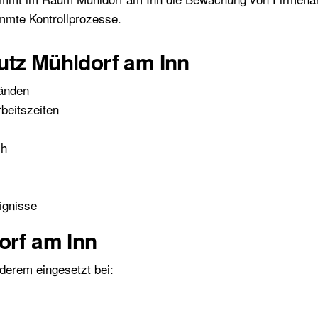
immte Kontrollprozesse.
utz Mühldorf am Inn
änden
beitszeiten
ch
ignisse
orf am Inn
derem eingesetzt bei: