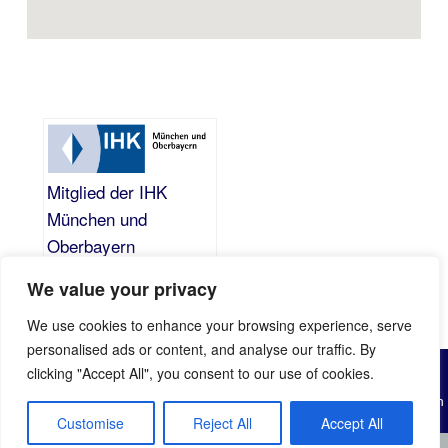
Mitglied der IHK
München und
Oberbayern
We value your privacy
We use cookies to enhance your browsing experience, serve
personalised ads or content, and analyse our traffic. By
© All Rights Reserved by Bayerische Sicherheitsgesellschaft 2024
clicking "Accept All", you consent to our use of cookies.
Sicherheitsdienstleistungen nach §34a GewO werden in
Zusammenarbeit mit erfahrenen, behördlich zugelassenen und durch
Customise
Reject All
Accept All
uns überprüften Partnern durchgeführt.
Partner:
Detektei Rosenheim – Hundsberger