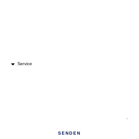
Einsatzort
Dienstleistungs Art
Nachricht
SENDEN